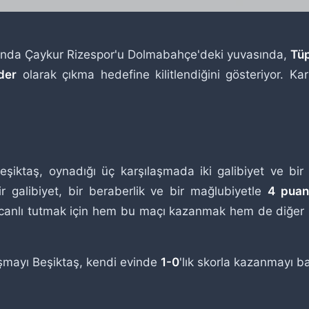
vında Çaykur Rizespor'u Dolmabahçe'deki yuvasında,
Tüp
ider
olarak çıkma hedefine kilitlendiğini gösteriyor. Kar
şiktaş, oynadığı üç karşılaşmada iki galibiyet ve bir
r galibiyet, bir beraberlik ve bir mağlubiyetle
4 pua
nı canlı tutmak için hem bu maçı kazanmak hem de diğer
aşmayı Beşiktaş, kendi evinde
1-0
'lık skorla kazanmayı b