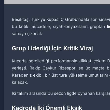
Beşiktaş, Türkiye Kupası C Grubu'ndaki son sına
bu kritik mücadele, siyah-beyazlıların gruptan
l
sahaya çıkacak.
Grup Liderliği İçin Kritik Viraj
Kupada sergilediği performansla dikkat çeken Be
yerleşti. Rakip Çaykur Rizespor ise üç maçta bi
Karadeniz ekibi, bir üst tura yükselme umutları
kalacak.
İki takım arasında bu sezon ligde oynanan karşıl
Kadroda İki Önemli Eksik