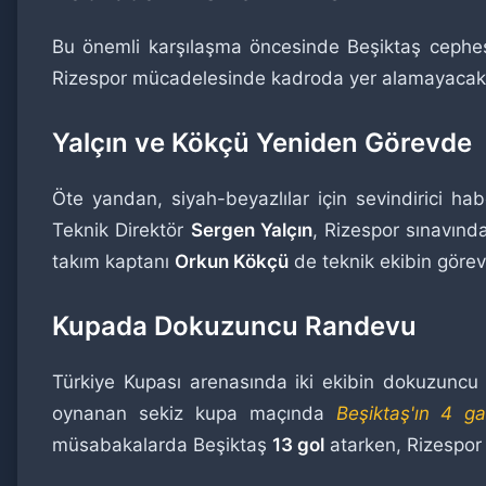
Bu önemli karşılaşma öncesinde Beşiktaş cephesi
Rizespor mücadelesinde kadroda yer alamayacak, bu
Yalçın ve Kökçü Yeniden Görevde
Öte yandan, siyah-beyazlılar için sevindirici h
Teknik Direktör
Sergen Yalçın
, Rizespor sınavın
takım kaptanı
Orkun Kökçü
de teknik ekibin görev
Kupada Dokuzuncu Randevu
Türkiye Kupası arenasında iki ekibin dokuzuncu
oynanan sekiz kupa maçında
Beşiktaş'ın 4 gal
müsabakalarda Beşiktaş
13 gol
atarken, Rizespor f