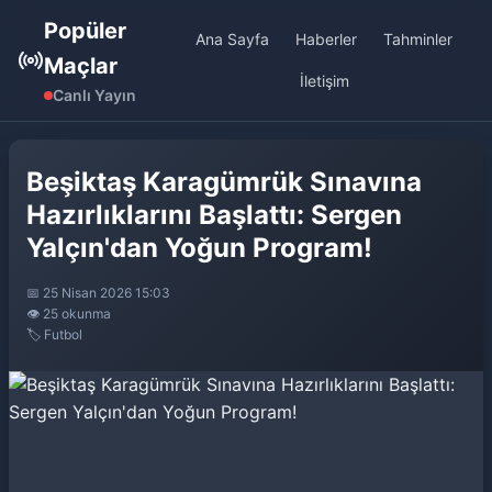
Popüler
Ana Sayfa
Haberler
Tahminler
Maçlar
İletişim
Canlı Yayın
Beşiktaş Karagümrük Sınavına
Hazırlıklarını Başlattı: Sergen
Yalçın'dan Yoğun Program!
📅 25 Nisan 2026 15:03
👁️ 25 okunma
🏷️ Futbol