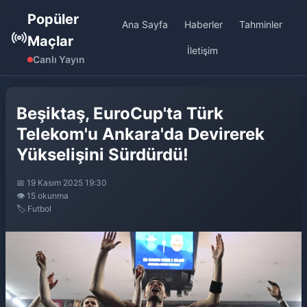
Popüler
Ana Sayfa
Haberler
Tahminler
Maçlar
İletişim
Canlı Yayın
Beşiktaş, EuroCup'ta Türk
Telekom'u Ankara'da Devirerek
Yükselişini Sürdürdü!
📅 19 Kasım 2025 19:30
👁️ 15 okunma
🏷️ Futbol