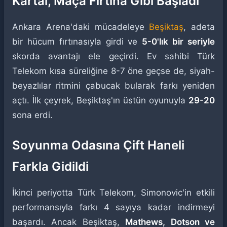
Kartal, Maça Fırtına Gibi Başladı
Ankara Arena'daki mücadeleye
Beşiktaş
, adeta
bir hücum fırtınasıyla girdi ve
5-0'lık bir seriyle
skorda avantajı ele geçirdi. Ev sahibi Türk
Telekom kısa süreliğine 8-7 öne geçse de, siyah-
beyazlılar ritmini çabucak bularak farkı yeniden
açtı. İlk çeyrek, Beşiktaş'ın üstün oyunuyla
29-20
sona erdi.
Soyunma Odasına Çift Haneli
Farkla Gidildi
İkinci periyotta Türk Telekom, Simonovic'in etkili
performansıyla farkı 4 sayıya kadar indirmeyi
başardı. Ancak Beşiktaş,
Mathews, Dotson ve