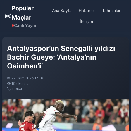
Popüler
Ana Sayfa
Haberler
Tahminler
Maçlar
İletişim
Canlı Yayın
Antalyaspor’un Senegalli yıldızı
Bachir Gueye: ‘Antalya’nın
Osimhen’i’
📅 22 Ekim 2025 17:10
👁️ 10 okunma
🏷️ Futbol