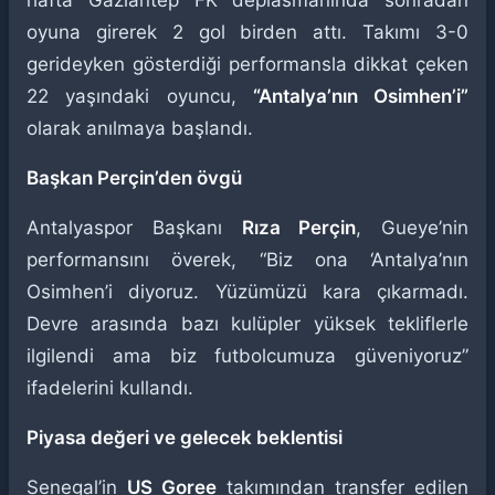
hafta Gaziantep FK deplasmanında sonradan
oyuna girerek 2 gol birden attı. Takımı 3-0
gerideyken gösterdiği performansla dikkat çeken
22 yaşındaki oyuncu,
“Antalya’nın Osimhen’i”
olarak anılmaya başlandı.
Başkan Perçin’den övgü
Antalyaspor Başkanı
Rıza Perçin
, Gueye’nin
performansını överek, “Biz ona ‘Antalya’nın
Osimhen’i diyoruz. Yüzümüzü kara çıkarmadı.
Devre arasında bazı kulüpler yüksek tekliflerle
ilgilendi ama biz futbolcumuza güveniyoruz”
ifadelerini kullandı.
Piyasa değeri ve gelecek beklentisi
Senegal’in
US Goree
takımından transfer edilen