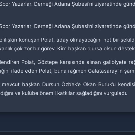
 Spor Yazarları Derneği Adana Şubesi’ni ziyaretinde gü
 Spor Yazarları Derneği Adana Şubesi’ni ziyaretinde gü
 ilişkin konuşan Polat, aday olmayacağını net bir şekild
kanlık çok zor bir görev. Kim başkan olursa olsun deste
lendiren Polat, Göztepe karşısında alınan galibiyete ra
iğini ifade eden Polat, buna rağmen Galatasaray’ın şampi
at, mevcut başkan Dursun Özbek’e Okan Buruk’u kendisin
dığını ve kulübe önemli katkılar sağladığını vurguladı.